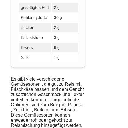
gesättigtes Fett
2 g
20 g
Kohlenhydrate
30 g
260 g
Zucker
2 g
90 g
Ballaststoffe
3 g
25 g
Eiweiß
8 g
50 g
Salz
1 g
6 g
Es gibt viele verschiedene
Gemüsesorten
, die gut zu Reis mit
Frischkäse passen und dem Gericht
zusätzlichen
Geschmack
und
Textur
verleihen können. Einige beliebte
Optionen sind zum Beispiel
Paprika
,
Zucchini
, Brokkoli und Erbsen.
Diese Gemüsesorten können
entweder roh oder gekocht zur
Reismischung hinzugefügt werden,