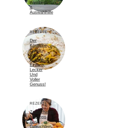
Weinbegleitung
&
Auswahlhilfe
REZEPTE
Der
Köstliche
Quark-
Reis-
Auflauf:
Einfach,
Lecker
Und
Voller
Genuss!
REZEPTE
Zauberhafter
Milchreis
Aus
Gekochtem