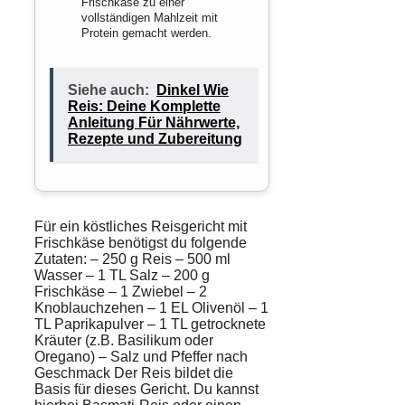
Frischkäse zu einer
vollständigen Mahlzeit mit
Protein gemacht werden.
Siehe auch:
Dinkel Wie
Reis: Deine Komplette
Anleitung Für Nährwerte,
Rezepte und Zubereitung
Für ein köstliches Reisgericht mit
Frischkäse benötigst du folgende
Zutaten: – 250 g Reis – 500 ml
Wasser
– 1 TL
Salz
– 200 g
Frischkäse – 1
Zwiebel
– 2
Knoblauchzehen
– 1 EL
Olivenöl
– 1
TL
Paprikapulver
– 1 TL
getrocknete
Kräuter
(z.B. Basilikum oder
Oregano) – Salz und Pfeffer nach
Geschmack Der Reis bildet die
Basis für dieses Gericht. Du kannst