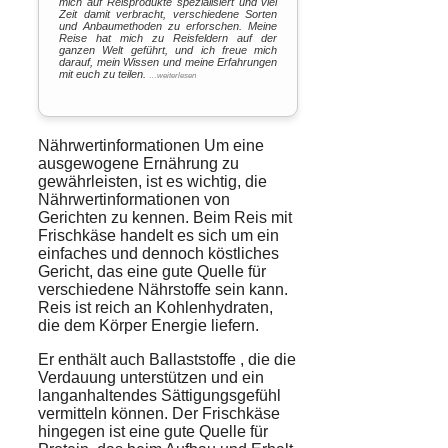
mich auf Reisprodukte spezialisiert und viel
Zeit damit verbracht, verschiedene Sorten
und Anbaumethoden zu erforschen. Meine
Reise hat mich zu Reisfeldern auf der
ganzen Welt geführt, und ich freue mich
darauf, mein Wissen und meine Erfahrungen
mit euch zu teilen.
…weiterlesen
Nährwertinformationen Um eine
ausgewogene Ernährung zu
gewährleisten, ist es wichtig, die
Nährwertinformationen von
Gerichten zu kennen. Beim
Reis
mit
Frischkäse
handelt es sich um ein
einfaches und dennoch köstliches
Gericht, das eine gute Quelle für
verschiedene
Nährstoffe
sein kann.
Reis ist reich an Kohlenhydraten,
die dem Körper Energie liefern.
Er enthält auch
Ballaststoffe
, die die
Verdauung
unterstützen und ein
langanhaltendes Sättigungsgefühl
vermitteln können. Der Frischkäse
hingegen ist eine gute Quelle für