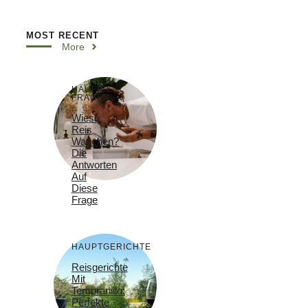
MOST RECENT
More
HÄUFIGE
FRAGEN
Wieso
Reis
Waschen?
Die
Antworten
Auf
Diese
Frage
HAUPTGERICHTE
Reisgerichte
Mit
Tempranillo:
Perfekte