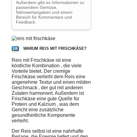
Außerdem gibt es Informationen zu
passendem Gemüse,
Nährwertangaben und einem
Bereich für Kommentare und
Feedback.
WARUM REIS MIT FRISCHKÄSE?
1/8
Reis mit Frischkäse ist eine
köstliche
Kombination
, die viele
Vorteile
bietet. Der
cremige
Frischkäse verleiht dem Reis eine
angenehme
Textur
und einen
milden
Geschmack
, der gut mit anderen
Zutaten
harmoniert. Außerdem ist
Frischkäse eine gute Quelle für
Protein
und
Kalzium
, was dem
Gericht eine zusätzliche
gesundheitliche Komponente
verleiht.
Der Reis selbst ist eine nahrhafte
Beilage, die Energie liefert und den