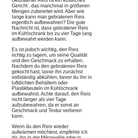
Gebratener Reis
ist ein
köstliches
Gericht
, das manchmal in
größeren
Mengen
zubereitet wird. Aber wie
lange kann man gebratenen Reis
eigentlich aufbewahren? Die gute
Nachricht ist, dass gebratener Reis
im Kühlschrank bis zu
vier Tage lang
aufbewahrt
werden kann.
Es ist jedoch wichtig, den Reis
richtig zu lagern, um seine Qualität
und den Geschmack zu erhalten.
Nachdem du den gebratenen Reis
gekocht hast, lasse ihn zunächst
vollständig abkühlen, bevor du ihn in
luftdichten Behältern
oder
Plastikbeuteln
im Kühlschrank
aufbewahrst. Achte darauf, den Reis
nicht länger als vier Tage
aufzubewahren, da er sonst an
Geschmack und Textur verlieren
kann.
Wenn du den Reis
wieder
aufwärmen
möchtest, empfehle ich
dir, ihn in der
Mikrowelle
oder in