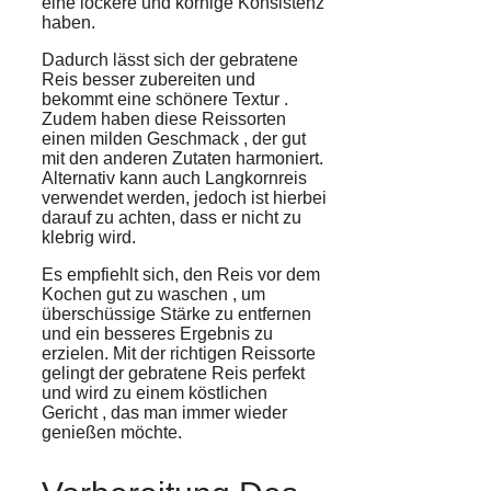
eine
lockere
und
körnige Konsistenz
haben.
Dadurch lässt sich der
gebratene
Reis
besser zubereiten und
bekommt eine schönere
Textur
.
Zudem haben diese Reissorten
einen
milden Geschmack
, der gut
mit den anderen Zutaten harmoniert.
Alternativ kann auch
Langkornreis
verwendet werden, jedoch ist hierbei
darauf zu achten, dass er nicht zu
klebrig
wird.
Es empfiehlt sich, den Reis vor dem
Kochen gut zu
waschen
, um
überschüssige Stärke
zu entfernen
und ein
besseres Ergebnis
zu
erzielen. Mit der richtigen Reissorte
gelingt der gebratene Reis perfekt
und wird zu einem
köstlichen
Gericht
, das man
immer wieder
genießen
möchte.