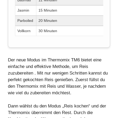
Basmati
12 Minuten
2 Tas
Jasmin
15 Minuten
2 Tas
Parboiled
20 Minuten
2,5 Ta
Vollkorn
30 Minuten
3 Tas
Der neue Modus im
Thermomix TM6
bietet eine
einfache und effektive Methode, um
Reis
zuzubereiten
. Mit nur wenigen Schritten kannst du
perfekt gekochten Reis genießen. Zuerst füllst du
den Thermomix mit Reis und Wasser, je nachdem
wie viel du zubereiten möchtest.
Dann wählst du den Modus „Reis kochen“ und der
Thermomix übernimmt den Rest. Durch die