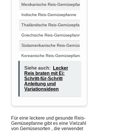
Mexikanische Reis-Gemüsepfanne
Chilipulver, Kre
Indische Reis-Gemüsepfanne
Kurkuma, Koria
Thailändische Reis-Gemüsepfanne
Fischsauce, Zit
Griechische Reis-Gemüsepfanne
Knoblauch, Zitr
Südamerikanische Reis-Gemüsepfanne
Cayennepfeffer,
Koreanische Reis-Gemüsepfanne
Gochujang (kore
Siehe auch:
Lecker
Reis braten mit Ei:
Schritt-für-Schritt
Anleitung und
Variationsideen
Für eine
leckere
und
gesunde
Reis-
Gemüsepfanne gibt es eine Vielzahl
von
Gemüsesorten
, die verwendet