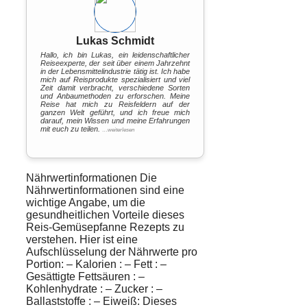
Lukas Schmidt
Hallo, ich bin Lukas, ein leidenschaftlicher
Reiseexperte, der seit über einem Jahrzehnt
in der Lebensmittelindustrie tätig ist. Ich habe
mich auf Reisprodukte spezialisiert und viel
Zeit damit verbracht, verschiedene Sorten
und Anbaumethoden zu erforschen. Meine
Reise hat mich zu Reisfeldern auf der
ganzen Welt geführt, und ich freue mich
darauf, mein Wissen und meine Erfahrungen
mit euch zu teilen.
…weiterlesen
Nährwertinformationen Die
Nährwertinformationen sind eine
wichtige Angabe, um die
gesundheitlichen Vorteile dieses
Reis-Gemüsepfanne Rezepts zu
verstehen. Hier ist eine
Aufschlüsselung der
Nährwerte
pro
Portion: –
Kalorien
: –
Fett
: –
Gesättigte Fettsäuren
: –
Kohlenhydrate
: –
Zucker
: –
Ballaststoffe
: – Eiweiß: Dieses