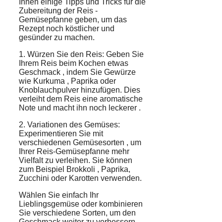
Ihnen einige Tipps und Tricks für die
Zubereitung
der
Reis
-
Gemüsepfanne geben, um das
Rezept noch
köstlicher
und
gesünder
zu machen.
1. Würzen Sie den Reis: Geben Sie
Ihrem Reis beim Kochen etwas
Geschmack
, indem Sie
Gewürze
wie
Kurkuma
,
Paprika
oder
Knoblauchpulver
hinzufügen. Dies
verleiht dem Reis eine
aromatische
Note
und macht ihn noch
leckerer
.
2. Variationen des Gemüses:
Experimentieren Sie mit
verschiedenen
Gemüsesorten
, um
Ihrer Reis-Gemüsepfanne mehr
Vielfalt
zu verleihen. Sie können
zum Beispiel
Brokkoli
, Paprika,
Zucchini
oder
Karotten
verwenden.
Wählen Sie einfach Ihr
Lieblingsgemüse
oder kombinieren
Sie verschiedene Sorten, um den
Geschmack weiter zu verbessern.