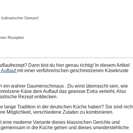
 kulinarischer Genuss!
denen Rezepten
laufrezept? Dann bist du hier genau richtig! In diesem Artikel
 Auflauf
mit einer verführerischen geschmolzenen Käsekruste
ch ein wahrer
Gaumenschmaus
. Du wirst überrascht sein, wie
olzene Käse dem Auflauf das gewisse Extra verleiht. Also
tastische Rezept entdecken.
e lange Tradition in der deutschen Küche haben? Sie sind nich
ere Möglichkeit, verschiedene Zutaten zu kombinieren.
t eine moderne Variante dieses klassischen Gerichts und
ns gemeinsam in die Küche gehen und dieses unwiderstehliche