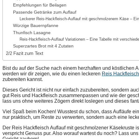
Empfehlungen für Beilagen
Passende Getränke zum Auflauf
Leckerer Reis-Hackfleisch-Auflauf mit geschmolzenem Käse – Ein
Würzige Bauernpfanne
Thunfisch Lasagne
Reis-Hackfleisch-Auflauf Variationen – Eine Tabelle mit verschie
Superzartes Brot mit 4 Zutaten
2/2 Fazit zum Text
Bist du auf der Suche nach einem herzhaften und köstlichen Auf
werden wir dir zeigen, wie du einen leckeren
Reis Hackfleisch
zubereiten kannst.
Dieses Gericht ist nicht nur einfach zuzubereiten, sondern au
gut Reis und Hackfleisch zusammenpassen und wie der geschm
lass uns ohne weiteres Zögern direkt loslegen und dieses fan
Viel Spaß beim Kochen! Wusstest du schon, dass Aufläufe ein
nur praktisch, um Reste zu verwerten, sondern auch eine leck
Der Reis Hackfleisch Auflauf mit geschmolzener Käsekruste is
verspricht Genuss pur. Also worauf wartest du noch? Lass u
Gericht zaubern!