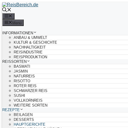
Zum
Inhalt
springen
Menü
Menü
INFORMATIONEN
ANBAU & UMWELT
KULTUR & GESCHICHTE
NACHHALTIGKEIT
REISINDUSTRIE
REISPRODUKTION
REISSORTEN
BASMATI
JASMIN
NATURREIS
RISOTTO
ROTER REIS
SCHWARZER REIS
SUSHI
VOLLKORNREIS
WEITERE SORTEN
REZEPTE
BEILAGEN
DESSERTS
HAUPTGERICHTE