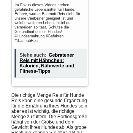
Im Fokus dieses Videos stehen
gefährliche Lebensmittel für Hunde.
Erfahre, warum Basmati Reis nicht für
unsere Vierbeiner geeignet ist und
welche weiteren Lebensmittel du
vermeiden solltest. Schütze die
Gesundheit deines Hundes!
#Hundeernährung #Gefahren
#BasmatiReis
Siehe auch:
Gebratener
Reis mit Hähnchen:
Kalorien, Nährwerte und
Fitness-Tipps
Die richtige Menge Reis für
Hunde
Reis kann eine gesunde
Ergänzung
für die
Ernährung
Ihres Hundes sein,
aber es ist wichtig, die richtige
Menge zu füttern. Die
Portionsgröße
hängt von der Größe und dem
Gewicht
Ihres Hundes ab. Als grobe
Richtlinie können Sie etwa 1/4 bis