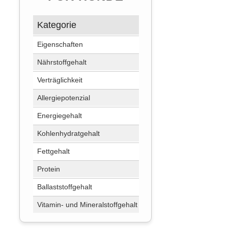
Kategorie
Basmati Reis
Eigenschaften
Langkornreis mit intens
Nährstoffgehalt
Geringerer Gehalt an Bal
Verträglichkeit
Kann bei manchen Hunden
Allergiepotenzial
Kann bei Hunden mit Reis
Energiegehalt
Ca. 350-380 kcal pro 100
Kohlenhydratgehalt
Ca. 77-80 g pro 100 g (g
Fettgehalt
Ca. 0,6-1 g pro 100 g (g
Protein
Ca. 6-7 g pro 100 g (gek
Ballaststoffgehalt
Ca. 1-2 g pro 100 g (gek
Vitamin- und Mineralstoffgehalt
Enthält geringere Mengen