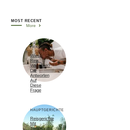
MOST RECENT
More
HÄUFIGE
FRAGEN
Wieso
Reis
Waschen?
Die
Antworten
Auf
Diese
Frage
HAUPTGERICHTE
Reisgerichte
Mit
Tempranillo: