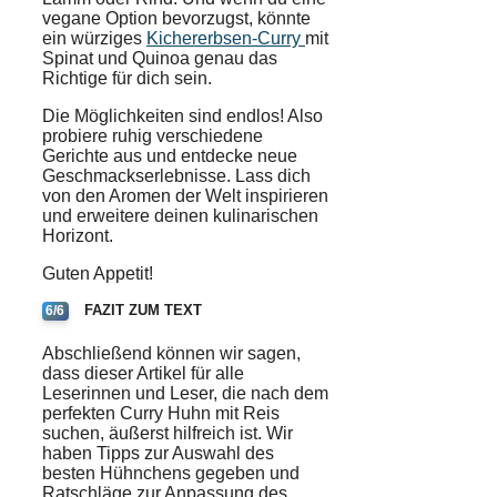
vegane Option bevorzugst, könnte
ein würziges
Kichererbsen-Curry
mit
Spinat und Quinoa genau das
Richtige für dich sein.
Die Möglichkeiten sind endlos! Also
probiere ruhig verschiedene
Gerichte aus und entdecke neue
Geschmackserlebnisse. Lass dich
von den Aromen der Welt inspirieren
und erweitere deinen kulinarischen
Horizont.
Guten Appetit!
FAZIT ZUM TEXT
6/6
Abschließend können wir sagen,
dass dieser Artikel für alle
Leserinnen und Leser, die nach dem
perfekten
Curry Huhn
mit
Reis
suchen, äußerst hilfreich ist. Wir
haben
Tipps
zur Auswahl des
besten
Hühnchens
gegeben und
Ratschläge zur Anpassung des