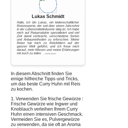
Lukas Schmidt
Hallo, ich bin Lukas, ein leidenschaftlicher
Reiseexperte, der seit über einem Jahrzehnt
in der Lebensmittelindustrie tätig ist. Ich habe
mich auf Reisprodukte spezialisiert und viel
Zeit damit verbracht, verschiedene Sorten
und Anbaumethoden zu erforschen. Meine
Reise hat mich zu Reisfeldern auf der
ganzen Welt geführt, und ich freue mich
darauf, mein Wissen und meine Erfahrungen
mit euch zu teilen.
…weiterlesen
In diesem Abschnitt finden Sie
einige hilfreiche Tipps und Tricks,
um das beste
Curry Huhn
mit
Reis
zu kochen.
1. Verwenden Sie frische
Gewürze
:
Frische Gewürze wie
Ingwer
und
Knoblauch
verleihen Ihrem Curry
Huhn einen intensiven Geschmack.
Vermeiden Sie es,
Pulvergewürze
zu verwenden, da sie oft an Aroma