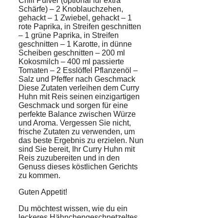
Chili Pulver (optional für extra
Schärfe) – 2 Knoblauchzehen,
gehackt – 1 Zwiebel, gehackt – 1
rote Paprika, in Streifen geschnitten
– 1 grüne Paprika, in Streifen
geschnitten – 1 Karotte, in dünne
Scheiben geschnitten – 200 ml
Kokosmilch – 400 ml passierte
Tomaten – 2 Esslöffel Pflanzenöl –
Salz und Pfeffer nach Geschmack
Diese Zutaten verleihen dem Curry
Huhn mit Reis seinen einzigartigen
Geschmack und sorgen für eine
perfekte Balance zwischen Würze
und Aroma. Vergessen Sie nicht,
frische Zutaten zu verwenden, um
das beste Ergebnis zu erzielen. Nun
sind Sie bereit, Ihr Curry Huhn mit
Reis zuzubereiten und in den
Genuss dieses köstlichen Gerichts
zu kommen.
Guten Appetit!
Du möchtest wissen, wie du ein
leckeres Hähnchengeschnetzeltes