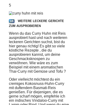
5
WEITERE LECKERE GERICHTE
5/6
ZUM AUSPROBIEREN
Wenn du das
Curry
Huhn
mit
Reis
ausprobiert hast und nach weiteren
leckeren Gerichten suchst, bist du
hier genau richtig! Es gibt so viele
köstliche Rezepte
, die du
ausprobieren kannst, um deine
Geschmacksknospen zu
verwöhnen. Wie wäre es zum
Beispiel mit einem aromatischen
Thai-Curry mit
Gemüse
und
Tofu
?
Oder vielleicht möchtest du ein
cremiges Kokosnuss-Huhn-Curry
mit duftendem Basmati-Reis
genießen. Für diejenigen, die es
gerne scharf mögen, empfehle ich
ein indisches Vindaloo-Curry mit
Lamm oder Rind. Und wenn du eine