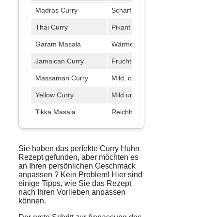
Madras Curry
Scharf und würzig
I
Thai Curry
Pikant und leichte Süße
T
Garam Masala
Wärmend und aromatisch
I
Jamaican Curry
Fruchtig und würzig
J
Massaman Curry
Mild, cremig und leicht süßlich
T
Yellow Curry
Mild und aromatisch
T
Tikka Masala
Reichhaltig und tomatig
I
Sie haben das perfekte Curry Huhn
Rezept
gefunden, aber möchten es
an Ihren persönlichen Geschmack
anpassen
? Kein Problem! Hier sind
einige Tipps, wie Sie das Rezept
nach Ihren Vorlieben anpassen
können.