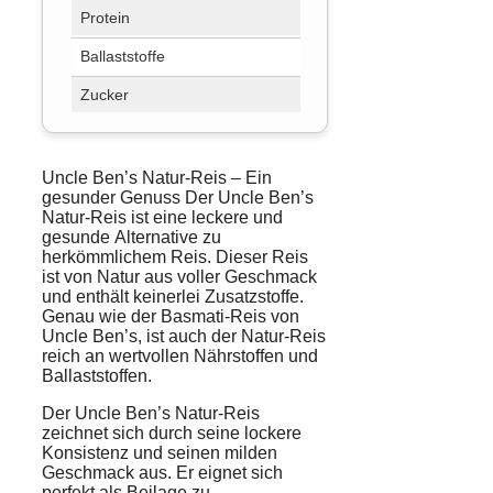
Protein
3,1 g
Ballaststoffe
1,1 g
Zucker
0,5 g
Uncle Ben’s Natur-Reis – Ein
gesunder Genuss
Der Uncle Ben’s
Natur-Reis ist eine leckere und
gesunde
Alternative
zu
herkömmlichem Reis. Dieser Reis
ist von Natur aus voller Geschmack
und enthält keinerlei Zusatzstoffe.
Genau wie der Basmati-Reis von
Uncle Ben’s, ist auch der Natur-Reis
reich an wertvollen Nährstoffen und
Ballaststoffen.
Der Uncle Ben’s Natur-Reis
zeichnet sich durch seine
lockere
Konsistenz
und seinen milden
Geschmack aus. Er eignet sich
perfekt als Beilage zu