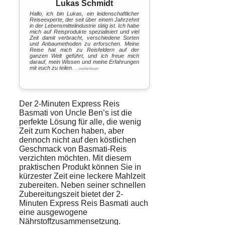
Lukas Schmidt
Hallo, ich bin Lukas, ein leidenschaftlicher
Reiseexperte, der seit über einem Jahrzehnt
in der Lebensmittelindustrie tätig ist. Ich habe
mich auf Reisprodukte spezialisiert und viel
Zeit damit verbracht, verschiedene Sorten
und Anbaumethoden zu erforschen. Meine
Reise hat mich zu Reisfeldern auf der
ganzen Welt geführt, und ich freue mich
darauf, mein Wissen und meine Erfahrungen
mit euch zu teilen.
…weiterlesen
Der 2-Minuten Express Reis
Basmati von Uncle Ben’s ist die
perfekte Lösung für alle, die wenig
Zeit zum
Kochen
haben, aber
dennoch nicht auf den köstlichen
Geschmack
von Basmati-Reis
verzichten möchten. Mit diesem
praktischen Produkt können Sie in
kürzester Zeit eine leckere Mahlzeit
zubereiten. Neben seiner schnellen
Zubereitungszeit bietet der 2-
Minuten Express Reis Basmati auch
eine ausgewogene
Nährstoffzusammensetzung.