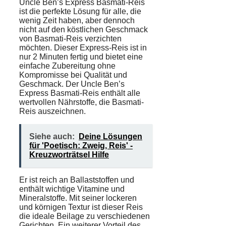
Uncle Ben’s Express Basmati-Reis
ist die perfekte Lösung für alle, die
wenig Zeit haben, aber dennoch
nicht auf den köstlichen Geschmack
von Basmati-Reis verzichten
möchten. Dieser Express-Reis ist in
nur 2 Minuten fertig und bietet eine
einfache
Zubereitung
ohne
Kompromisse bei
Qualität
und
Geschmack. Der Uncle Ben’s
Express Basmati-Reis enthält alle
wertvollen Nährstoffe, die Basmati-
Reis auszeichnen.
Siehe auch:
Deine Lösungen
für 'Poetisch: Zweig, Reis' -
Kreuzworträtsel Hilfe
Er ist reich an Ballaststoffen und
enthält wichtige Vitamine und
Mineralstoffe. Mit seiner lockeren
und körnigen Textur ist dieser Reis
die ideale Beilage zu verschiedenen
Gerichten. Ein weiterer Vorteil des