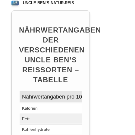
UNCLE BEN’S NATUR-REIS
2/5
NÄHRWERTANGABEN
DER
VERSCHIEDENEN
UNCLE BEN’S
REISSORTEN –
TABELLE
Nährwertangaben pro 100g
Uncle Ben’s Exp
Kalorien
139 kcal
Fett
0,9 g
Kohlenhydrate
30,4 g